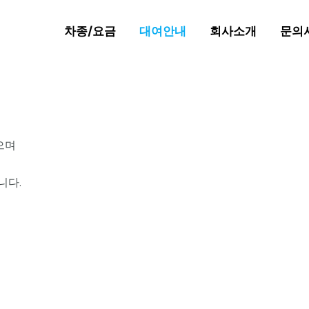
차종/요금
대여안내
회사소개
문의
으며
니다.