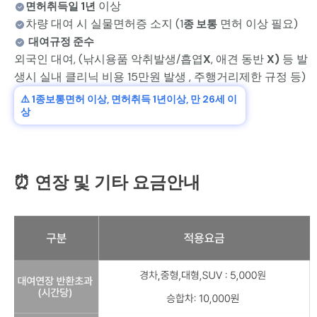
이상
면허취득일 1년
차량 대여 시 실물면허증 소지 (1
면허 이상 필요)
종 보통
대여규정 준수
외국인 대여, (낚시용품 악취발생/흡엽
X
, 애견 동반
X)
등 발
생시 실내 클리닉 비용 15만원 발생 , 주행거리제한 규정 등)
⚠️ 1종보통면허 이상, 면허취득 1년이상, 만 26세 이
상
⏰ 연장 및 기타 요금안내