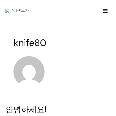
콘
텐
Main
츠
로
Men
건
너
knife80
뛰
기
안녕하세요!